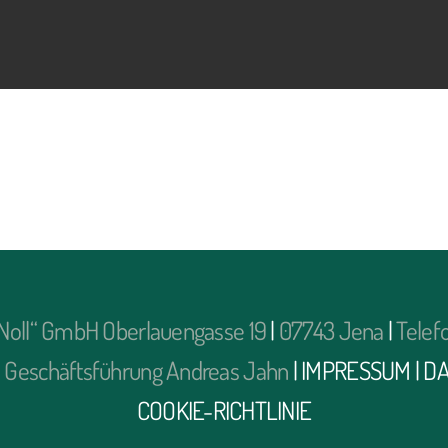
r Noll“ GmbH Oberlauengasse 19
|
07743 Jena
|
Telef
|
Geschäftsführung Andreas Jahn
|
IMPRESSUM
|
D
COOKIE-RICHTLINIE