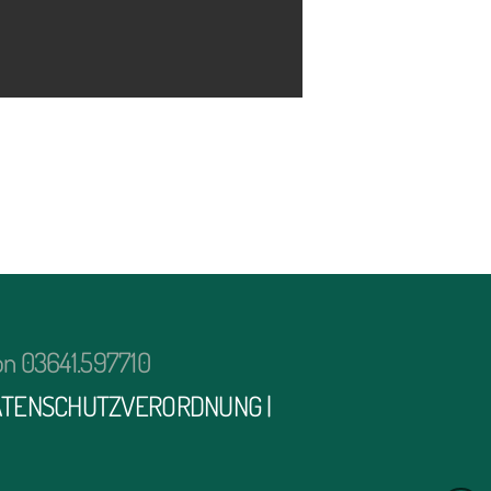
on 03641.597710
ATENSCHUTZVERORDNUNG
|